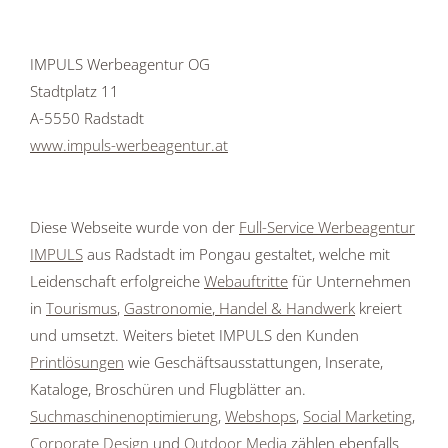
IMPULS Werbeagentur OG
Stadtplatz 11
A-5550 Radstadt
www.impuls-werbeagentur.at
Diese Webseite wurde von der
Full-Service Werbeagentur
IMPULS
aus Radstadt im Pongau gestaltet, welche mit
Leidenschaft erfolgreiche
Webauftritte
für Unternehmen
in
Tourismus
,
Gastronomie
,
Handel & Handwerk
kreiert
und umsetzt. Weiters bietet IMPULS den Kunden
Printlösungen
wie Geschäftsausstattungen, Inserate,
Kataloge, Broschüren und Flugblätter an.
Suchmaschinenoptimierung
,
Webshops
,
Social Marketing
,
Corporate Design
und
Outdoor Media
zählen ebenfalls